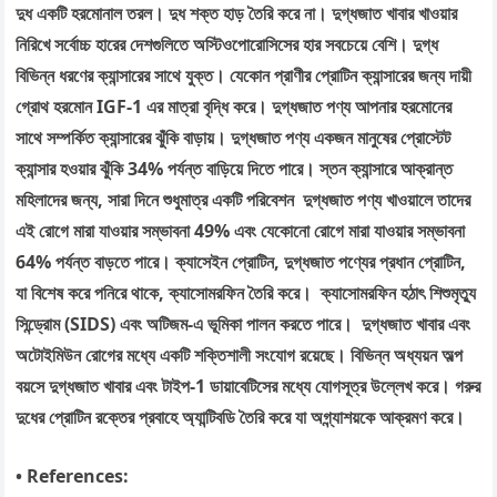
দুধ একটি হরমোনাল তরল। দুধ শক্ত হাড় তৈরি করে না। দুগ্ধজাত খাবার খাওয়ার
নিরিখে সর্বোচ্চ হারের দেশগুলিতে অস্টিওপোরোসিসের হার সবচেয়ে বেশি। দুগ্ধ
বিভিন্ন ধরণের ক্যান্সারের সাথে যুক্ত। যেকোন প্রাণীর প্রোটিন ক্যান্সারের জন্য দায়ী
গ্রোথ হরমোন IGF-1 এর মাত্রা বৃদ্ধি করে। দুগ্ধজাত পণ্য আপনার হরমোনের
সাথে সম্পর্কিত ক্যান্সারের ঝুঁকি বাড়ায়। দুগ্ধজাত পণ্য একজন মানুষের প্রোস্টেট
ক্যান্সার হওয়ার ঝুঁকি 34% পর্যন্ত বাড়িয়ে দিতে পারে। স্তন ক্যান্সারে আক্রান্ত
মহিলাদের জন্য, সারা দিনে শুধুমাত্র একটি পরিবেশন দুগ্ধজাত পণ্য খাওয়ালে তাদের
এই রোগে মারা যাওয়ার সম্ভাবনা 49% এবং যেকোনো রোগে মারা যাওয়ার সম্ভাবনা
64% পর্যন্ত বাড়তে পারে। ক্যাসেইন প্রোটিন, দুগ্ধজাত পণ্যের প্রধান প্রোটিন,
যা বিশেষ করে পনিরে থাকে, ক্যাসোমরফিন তৈরি করে। ক্যাসোমরফিন হঠাৎ শিশুমৃত্যু
সিন্ড্রোম (SIDS) এবং অটিজম-এ ভূমিকা পালন করতে পারে। দুগ্ধজাত খাবার এবং
অটোইমিউন রোগের মধ্যে একটি শক্তিশালী সংযোগ রয়েছে। বিভিন্ন অধ্যয়ন অল্প
বয়সে দুগ্ধজাত খাবার এবং টাইপ-1 ডায়াবেটিসের মধ্যে যোগসূত্র উল্লেখ করে। গরুর
দুধের প্রোটিন রক্তের প্রবাহে অ্যান্টিবডি তৈরি করে যা অগ্ন্যাশয়কে আক্রমণ করে।
• References: