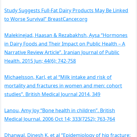
Study Suggests Full-Fat Dairy Products May Be Linked
to Worse Survival” BreastCancer.org
Malekinejad, Haasan & Rezabakhsh, Aysa “Hormones
in Dairy Foods and Their Impact on Public Health – A
Narrative Review Article”. Iranian Journal of Public
Health. 2015 Jun; 44(6): 742-758
Michaelsson, Karl, et al “Milk intake and risk of
mortality and fractures in women and men: cohort
studies”. British Medical Journal 2014, 349
Lanou, Amy Joy “Bone health in children”. British
Medical Journal. 2006 Oct 14; 333(7252): 763-764
Dhanwal, Dinesh K, et al “Epidemiology of hip fracture: