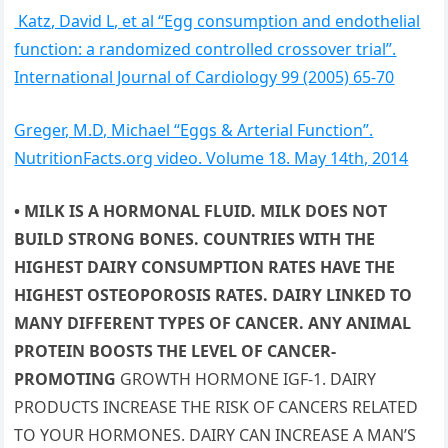
Katz, David L, et al “Egg consumption and endothelial
function: a randomized controlled crossover trial”.
International Journal of Cardiology 99 (2005) 65-70
Greger, M.D, Michael “Eggs & Arterial Function”.
NutritionFacts.org video. Volume 18. May 14th, 2014
• MILK
IS A
HORMONAL FLUID
. MILK
DOES NOT
BUILD STRONG BONES
. COUNTRIES WITH
THE
HIGHEST DAIRY CONSUMPTION RATES HAVE THE
HIGHEST OSTEOPOROSIS RATES
.
DAIRY
LINKED TO
MANY DIFFERENT TYPES OF
CANCER
. ANY
ANIMAL
PROTEIN
BOOSTS THE LEVEL OF CANCER-
PROMOTING
GROWTH HORMONE IGF-1. DAIRY
PRODUCTS INCREASE THE RISK OF CANCERS RELATED
TO YOUR HORMONES. DAIRY CAN INCREASE A MAN’S