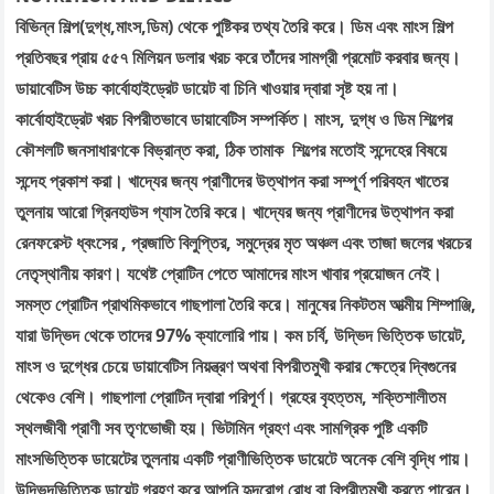
বিভিন্ন শিল্প(দুগ্ধ,মাংস,ডিম) থেকে পুষ্টিকর তথ্য তৈরি করে। ডিম এবং মাংস শিল্প
প্রতিবছর প্রায় ৫৫৭ মিলিয়ন ডলার খরচ করে তাঁদের সামগ্রী প্রমোট করবার জন্য।
ডায়াবেটিস উচ্চ কার্বোহাইড্রেট ডায়েট বা চিনি খাওয়ার দ্বারা সৃষ্ট হয় না।
কার্বোহাইড্রেট খরচ বিপরীতভাবে ডায়াবেটিস সম্পর্কিত। মাংস, দুগ্ধ ও ডিম শিল্পের
কৌশলটি জনসাধারণকে বিভ্রান্ত করা, ঠিক তামাক শিল্পের মতোই সন্দেহের বিষয়ে
সন্দেহ প্রকাশ করা। খাদ্যের জন্য প্রাণীদের উত্থাপন করা সম্পূর্ণ পরিবহন খাতের
তুলনায় আরো গ্রিনহাউস গ্যাস তৈরি করে। খাদ্যের জন্য প্রাণীদের উত্থাপন করা
রেনফরেস্ট ধ্বংসের , প্রজাতি বিলুপ্তির, সমুদ্রের মৃত অঞ্চল এবং তাজা জলের খরচের
নেতৃস্থানীয় কারণ। যথেষ্ট প্রোটিন পেতে আমাদের মাংস খাবার প্রয়োজন নেই।
সমস্ত প্রোটিন প্রাথমিকভাবে গাছপালা তৈরি করে। মানুষের নিকটতম আত্মীয় শিম্পাঞ্জি,
যারা উদ্ভিদ থেকে তাদের 97% ক্যালোরি পায়। কম চর্বি, উদ্ভিদ ভিত্তিক ডায়েট,
মাংস ও দুগ্ধের চেয়ে ডায়াবেটিস নিয়ন্ত্রণ অথবা বিপরীতমুখী করার ক্ষেত্রে দ্বিগুনের
থেকেও বেশি। গাছপালা প্রোটিন দ্বারা পরিপূর্ণ। গ্রহের বৃহত্তম, শক্তিশালীতম
স্থলজীবী প্রাণী সব তৃণভোজী হয়। ভিটামিন গ্রহণ এবং সামগ্রিক পুষ্টি একটি
মাংসভিত্তিক ডায়েটের তুলনায় একটি প্রাণীভিত্তিক ডায়েটে অনেক বেশি বৃদ্ধি পায়।
উদ্ভিদভিত্তিক ডায়েট গ্রহণ করে আপনি হৃদরোগ রোধ বা বিপরীতমুখী করতে পারেন।