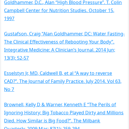
Goldhammer, D.C., Alan “High Blood Pressure”. T. Colin
Campbell Center for Nutrition Studies. October 15,
1997
Gustafson, Craig “Alan Goldhammer, DC: Water Fasting-
The Clinical Effectiveness of Rebooting Your Body”.
Integrative Medicine: A Clinician’s Journal. 2014 Jun;
13(3): 52-57
Esselstyn Jr, MD, Caldwell B, et al “A way to reverse
CAD?”. The Journal of Family Practice. July 2014. Vol 63,
No 7
Brownell, Kelly D & Warner, Kenneth E “The Perils of
Ignoring History: Big Tobacco Played Dirty and Millions
Died. How Similar is Big Food?”. The Milbank
Quarterly. 2009 Mar; 87(1): 259-294