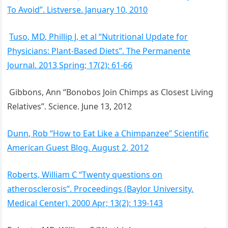
To Avoid”. Listverse. January 10, 2010
Tuso, MD, Phillip J, et al “Nutritional Update for
Physicians: Plant-Based Diets”. The Permanente
Journal. 2013 Spring; 17(2): 61-66
Gibbons, Ann “Bonobos Join Chimps as Closest Living
Relatives”. Science. June 13, 2012
Dunn, Rob “How to Eat Like a Chimpanzee” Scientific
American Guest Blog. August 2, 2012
Roberts, William C “Twenty questions on
atherosclerosis”. Proceedings (Baylor University.
Medical Center). 2000 Apr; 13(2): 139-143