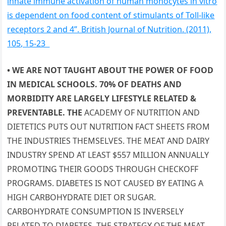
innate immune activation of human monocytes in vitro
is dependent on food content of stimulants of Toll-like
receptors 2 and 4”. British Journal of Nutrition. (2011),
105, 15-23
• WE ARE NOT TAUGHT ABOUT THE POWER OF FOOD
IN MEDICAL SCHOOLS. 70% OF DEATHS AND
MORBIDITY ARE LARGELY LIFESTYLE RELATED &
PREVENTABLE. THE
ACADEMY OF NUTRITION AND
DIETETICS PUTS OUT NUTRITION FACT SHEETS FROM
THE INDUSTRIES THEMSELVES. THE MEAT AND DAIRY
INDUSTRY SPEND AT LEAST $557 MILLION ANNUALLY
PROMOTING THEIR GOODS THROUGH CHECKOFF
PROGRAMS. DIABETES IS NOT CAUSED BY EATING A
HIGH CARBOHYDRATE DIET OR SUGAR.
CARBOHYDRATE CONSUMPTION IS INVERSELY
RELATED TO DIABETES. THE STRATEGY OF THE MEAT,