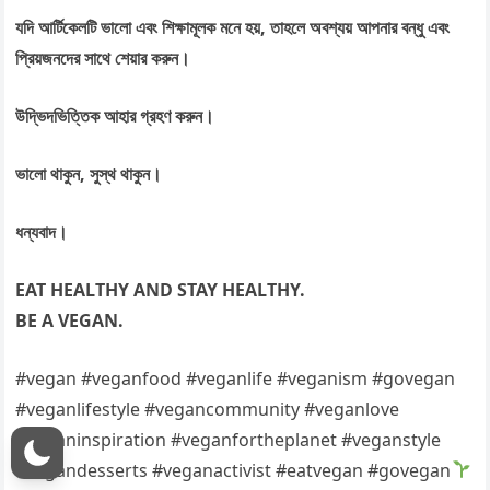
যদি
আর্টিকেলটি
ভালো
এবং
শিক্ষামূলক
মনে
হয়
,
তাহলে
অবশ্যয়
আপনার
বন্ধু
এবং
প্রিয়জনদের
সাথে
শেয়ার
করুন
।
উদ্ভিদভিত্তিক
আহার
গ্রহণ
করুন
।
ভালো
থাকুন,
সুস্থ
থাকুন
।
ধন্যবাদ।
EAT HEALTHY AND STAY HEALTHY.
BE A VEGAN.
#vegan #veganfood #veganlife #veganism #govegan
#veganlifestyle #vegancommunity #veganlove
#veganinspiration #veganfortheplanet #veganstyle
#vegandesserts #veganactivist #eatvegan #govegan