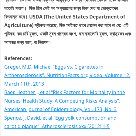
মতোই
খারাপ
।
ডিম
শিল্প
সেই
সব
অধ্যায়নের
জন্য
টাকা
দেয়
যা
ভোক্তাদের
বিভ্রান্ত
করে
।
USDA (The United States Department of
Agriculture)
স্বীকার
করেছে
,
ডিম
আইনত
ভাবে
লেবেল
করা
যাবে
না
যে
:
এটি
পুষ্টিকর
,
কম
চর্বি
যুক্ত
,
একটি
সুষম
খাদ্যের
অংশ
,
কম
ক্যালোরি
যুক্ত
,
স্বাস্থ্যকর
এবং
আপনার
জন্য
ভাল
,
বা
নিরাপদ
৷
References
:
Greger, M.D, Michael “Eggs vs. Cigarettes in
Artherosclerosis”. NutritionFacts.org video. Volume 12.
March 11th, 2013
Baer, Heather J, et al “Risk Factors for Mortality in the
Nurses’ Health Study: A Competing Risks Analysis”.
American Journal of Epidemiology. Vol. 173, No. 3
Spence, J. David, et al “Egg yolk consumption and
carotid plaque”. Atherosclerosis xxx (2012) 1-5