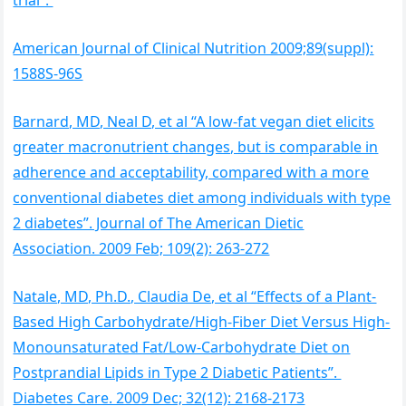
American Journal of Clinical Nutrition 2009;89(suppl):
1588S-96S
Barnard, MD, Neal D, et al “A low-fat vegan diet elicits
greater macronutrient changes, but is comparable in
adherence and acceptability, compared with a more
conventional diabetes diet among individuals with type
2 diabetes”. Journal of The American Dietic
Association. 2009 Feb; 109(2): 263-272
Natale, MD, Ph.D., Claudia De, et al “Effects of a Plant-
Based High Carbohydrate/High-Fiber Diet Versus High-
Monounsaturated Fat/Low-Carbohydrate Diet on
Postprandial Lipids in Type 2 Diabetic Patients”.
Diabetes Care. 2009 Dec; 32(12): 2168-2173